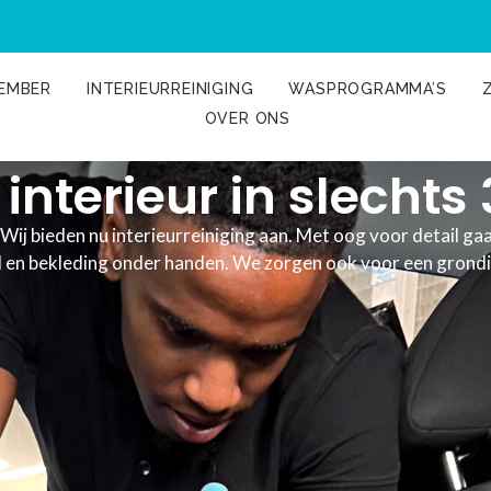
EMBER
INTERIEURREINIGING
WASPROGRAMMA’S
OVER ONS
interieur in slechts
 Wij bieden nu interieurreiniging aan. Met oog voor detail g
 en bekleding onder handen. We zorgen ook voor een grondig