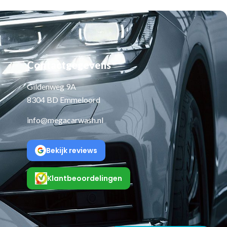
Contactgegevens
Gildenweg 9A
8304 BD Emmeloord
info@megacarwash.nl
Bekijk reviews
Klantbeoordelingen