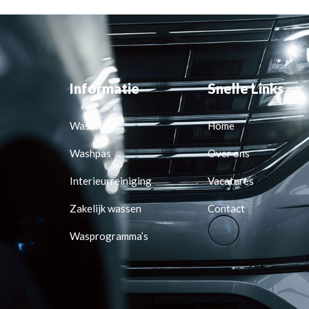
Informatie
Snelle Links
Wasstraat
Home
Washpas
Over ons
Interieurreiniging
Vacatures
Zakelijk wassen
Contact
Wasprogramma’s